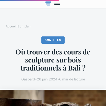
Accueil
›
Bon plan
BON PLAN
Où trouver des cours de
sculpture sur bois
traditionnels à Bali ?
Gaspard
•
26 juin 2024
•
6 min de lecture