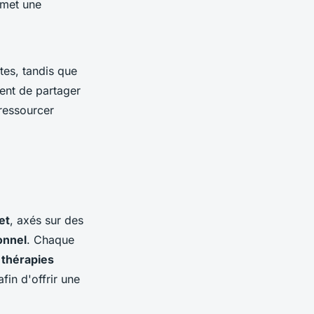
rmet une
es, tandis que
ent de partager
 ressourcer
et
, axés sur des
onnel
. Chaque
s
thérapies
fin d'offrir une