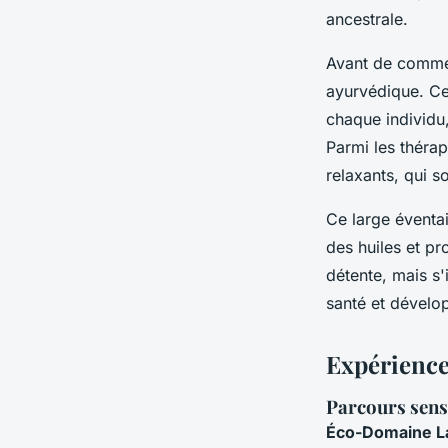
ancestrale.
Avant de commen
ayurvédique. Ce
chaque individu,
Parmi les théra
relaxants, qui so
Ce large éventa
des huiles et p
détente, mais s'
santé et dévelo
Expériences
Parcours senso
Éco-Domaine La