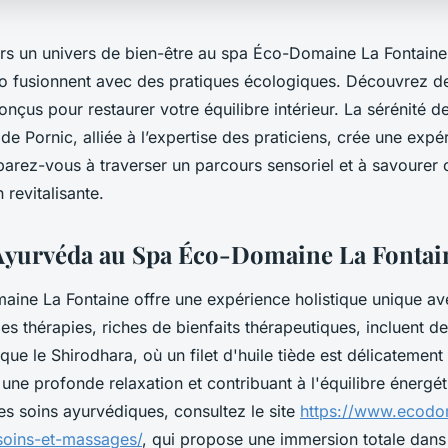
s un univers de bien-être au spa Éco-Domaine La Fontaine,
o fusionnent avec des pratiques écologiques. Découvrez d
nçus pour restaurer votre équilibre intérieur. La sérénité d
de Pornic, alliée à l’expertise des praticiens, crée une expé
parez-vous à traverser un parcours sensoriel et à savourer 
 revitalisante.
Ayurvéda au Spa Éco-Domaine La Fontai
ine La Fontaine offre une expérience holistique unique av
s thérapies, riches de bienfaits thérapeutiques, incluent de
 que le Shirodhara, où un filet d'huile tiède est délicatement
 une profonde relaxation et contribuant à l'équilibre énergé
les soins ayurvédiques, consultez le site
https://www.ecodo
-soins-et-massages/
, qui propose une immersion totale dan