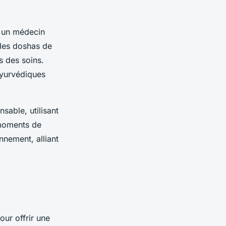
r un médecin
 des doshas de
s des soins.
ayurvédiques
sable, utilisant
 moments de
nnement, alliant
ur offrir une