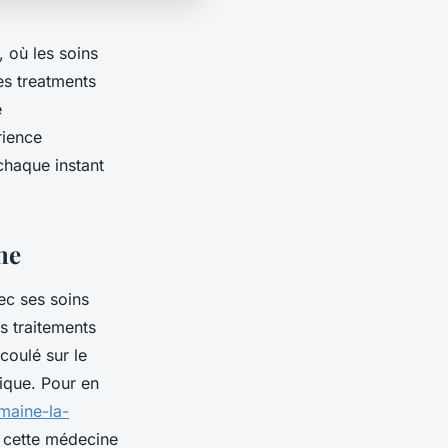
 où les soins
es treatments
e
rience
chaque instant
ne
ec ses soins
s traitements
 coulé sur le
tique. Pour en
maine-la-
s cette médecine