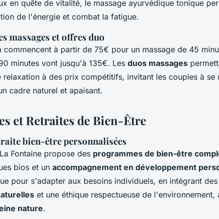
eux en quête de vitalité, le massage ayurvédique tonique pe
ation de l'énergie et combat la fatigue.
es massages et offres duo
pa commencent à partir de 75€ pour un massage de 45 minut
 90 minutes vont jusqu'à 135€. Les
duos massages
permett
elaxation à des prix compétitifs, invitant les couples à se
n cadre naturel et apaisant.
 et Retraites de Bien-Être
raite bien-être personnalisées
La Fontaine propose des
programmes de bien-être compl
ues bios et un
accompagnement en développement pers
çue pour s'adapter aux besoins individuels, en intégrant de
aturelles
et une éthique respectueuse de l'environnement, a
leine nature
.