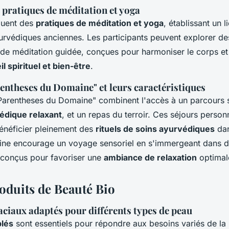
 pratiques de méditation et yoga
cluent des
pratiques de méditation et yoga
, établissant un l
ayurvédiques anciennes. Les participants peuvent explorer d
e méditation guidée, conçues pour harmoniser le corps et l
il spirituel et bien-être
.
entheses du Domaine" et leurs caractéristiques
arentheses du Domaine" combinent l'accès à un parcours s
dique relaxant
, et un repas du terroir. Ces séjours person
énéficier pleinement des
rituels de soins ayurvédiques
dan
ine encourage un voyage sensoriel en s'immergeant dans 
conçus pour favoriser une
ambiance de relaxation
optimal
roduits de Beauté Bio
aciaux adaptés pour différents types de peau
blés
sont essentiels pour répondre aux besoins variés de l