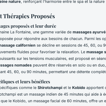
leine nature
, renforçant l'harmonie entre le spa et la nature
t Thérapies Proposés
ages proposés et leur durée
aine La Fontaine, une gamme variée de
massages ayurvé
oposée pour répondre aux besoins de chacun. Parmi les op
massage californien
se décline en sessions de 45, 60, ou 9
uvements fluides pour favoriser la relaxation. Le
massage s
puissants sur les tensions musculaires, est proposé en séan
ssages nomades
peuvent être réservés en solo ou en duo
nt 45, 60, ou 90 minutes, permettant une détente complèt
fiques et leurs bénéfices
pécifiques comme le
Shirotchampi
et le
Kobido
apportent d
rotchampi est un massage indien de 45 minutes qui aide à éq
s que le Kobido, un massage facial de 60 minutes, offre un eff