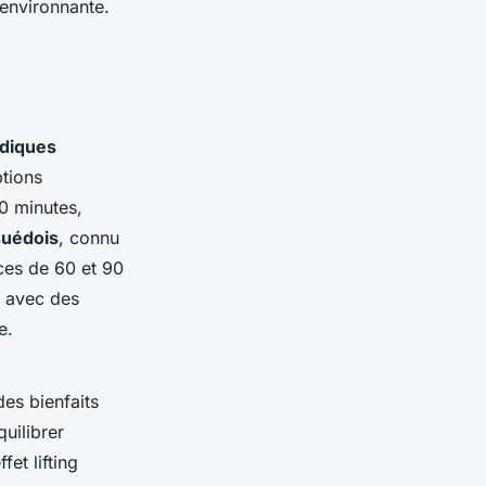
 environnante.
diques
tions
0 minutes,
uédois
, connu
ces de 60 et 90
, avec des
e.
es bienfaits
uilibrer
et lifting