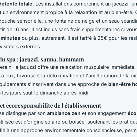
détente totale
. Les installations comprennent un jacuzzi, un
un environnement propice à la relaxation et au bien-être.
douche sensorielle, une fontaine de neige et un seau scandi
tir de 16 ans. Il est inclus sans frais supplémentaires si vou
 minutes
ou plus, autrement, il est tarifé à 25€ pour les rés
visiteurs externes.
u spa : jacuzzi, sauna, hammam
rein, le jacuzzi offre une relaxation musculaire immédiate. 
eux, favorisent la détoxification et l'amélioration de la cir
quipements s'inscrivent dans une approche de
bien-être ho
 les jours sauf le dimanche après-midi.
t écoresponsabilité de l'établissement
 se distingue par son
ambiance zen
et son engagement
éco
utilisée est d’origine solaire ou boisée, soutenant les pratiq
allié à une approche environnementale consciencieuse, perm