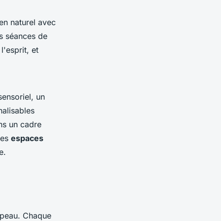
ien naturel avec
es séances de
'esprit, et
ensoriel, un
nalisables
s un cadre
des
espaces
e.
a peau. Chaque