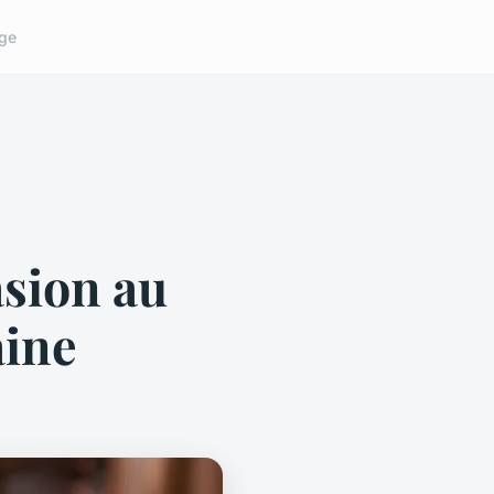
ge
asion au
aine