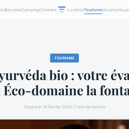
ctu
Bon plan
Camping
Croisière
Location
Tourisme
Vacance
Voya
TOURISME
yurvéda bio : votre év
 Éco-domaine la font
Gaspard
•
14 février 2025
•
7 min de lecture