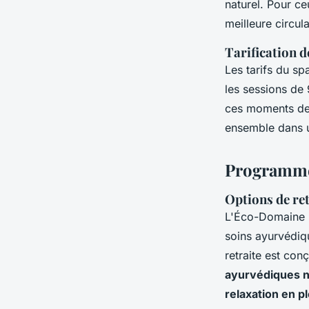
naturel. Pour c
meilleure circul
Tarification d
Les tarifs du s
les sessions de
ces moments de r
ensemble dans u
Programmes
Options de ret
L'Éco-Domaine 
soins ayurvédiq
retraite est con
ayurvédiques n
relaxation en p