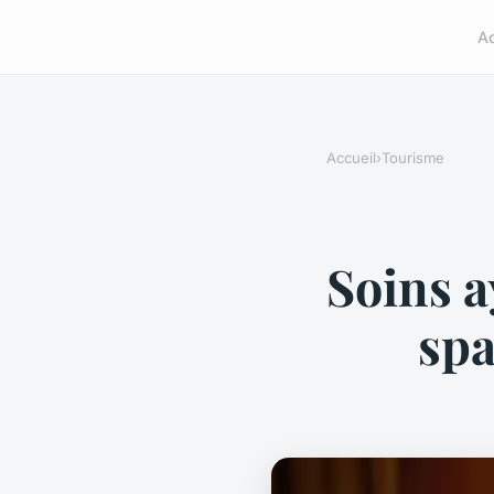
A
Accueil
›
Tourisme
Soins a
spa