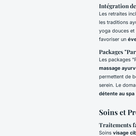
Intégration de
Les retraites in
les traditions 
yoga douces et d
favoriser un
éve
Packages "Par
Les packages "P
massage ayurvé
permettent de b
serein. Le doma
détente au spa
Soins et P
Traitements f
Soins
visage ci